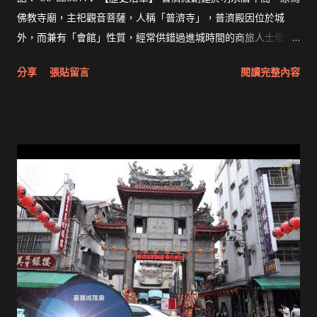
佛教寺廟，主祀觀音菩薩，人稱「普濟寺」，普濟殿因位於城
外，而兼有「會館」性質，經常供錯過進城時間的商旅人士借住
一宿。傳聞曾有一同安人借宿，隨身攜帶的池府王爺神像因故留
分享
張貼留言
閱讀完整內容
祀寺內，沒想到香火日盛，竟逐漸成為寺廟主神，使「普濟寺」
改稱為「普濟廟」，又據聞寧靖王朱術桂經常遊憩普濟廟，故賜
予「普濟殿」之名。 康熙25年（1686年），普濟殿初次重建落
成，方向由坐南朝北改為坐北朝南，乾隆11年（1746年），石文
耀等人曾發起重修；嘉慶22年（1817年），石克纘等人再度發起
重修，當時住持僧邇蓮禪師，出錢購得普濟殿右側土地加蓋偏
殿，奠定一本殿一偏殿的基本規模，此後經歷數次重修，卻於日
治時代末期，遭盟軍轟炸，廟前拜亭毀損，民國34年，再次發起
重修；民國63年，又再度重修，始成今貌。（節錄自《王城氣
度》第廿二期） 沿革摘自台南市中西區公所 古蹟瀏覽 拜拜網
《Taiwan》Formosa》首頁