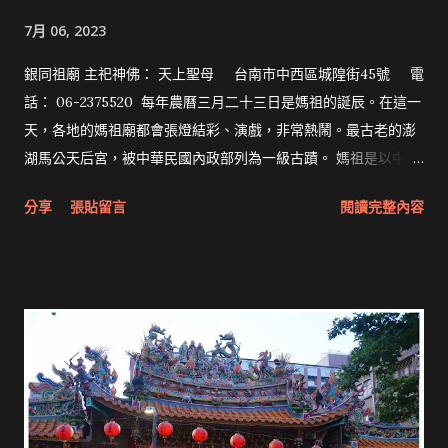
7月 06, 2023
銀同祖廟 主祀神佛： 天上聖母 台南市中西區城隍街45號 電
話： 06-2375520 每年農曆三月二十三日是媽祖的誕辰。在這一
天，各地的媽祖廟都會張燈結彩、演戲，非常熱鬧。最古老的澎
湖馬公天后宮，被中華民國內政部列為一級古蹟。 媽祖是以中國
東南沿海為中心的海神信仰，又稱天上聖母、天后、天后娘娘、
分享
張貼留言
閱讀完整內容
天妃、天妃娘娘、湄州娘媽等。媽祖的兩大部將，是為媽祖察、
聽世情的千里眼與順風耳。 拜拜網《Taiwan》Formosa》首頁
銀同祖廟位於臺灣臺南市中西區，主祀天上聖母媽祖。其前身是
「同安公廳」，而「銀同」一詞即是同安縣的別稱。該廟宇也是
中西區銀同里的里名由來。 沿革 過去從同安來臺的兵丁，曾經興
建有公廳，但因為治安問題被拆除。後來到了道光廿一年（1841
年），戍弁陳青山倡議集資重建會館，而後於次年（1842年）落
成。舉人陳貽蘭撰文〈台郡銀同祖廟記〉。當時裡頭供奉「天
妃」（媽祖）、「吳真人」（保生大帝）與「陳聖王」，稱為