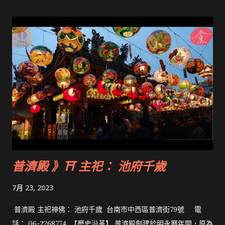
普濟殿 》⛩ 主祀： 池府千歲
7月 23, 2023
普濟殿 主祀神佛： 池府千歲 台南市中西區普濟街79號 電
話： 06-2268774 【歷史沿革】 普濟殿創建於明永曆年間，原為