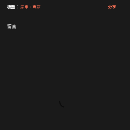
標籤：
廟宇、寺廟
分享
留言