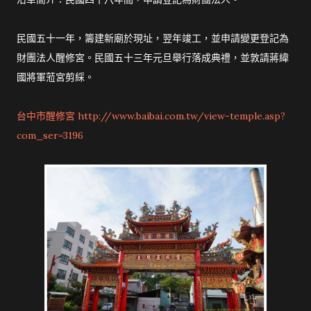
民國五十一年，籌建新廟於現址，翌年竣工，並申請變更登記為
財團法人醒修宮。民國五十三年元旦舉行落成典禮，並敦請蔣緯
國將軍蒞宮剪綵。
台中市醒修宮 http://www.baibai.com.tw/view-temple.asp?
com_ser=3196