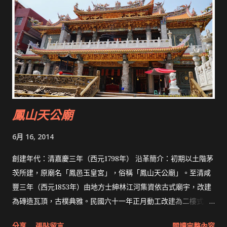
鳳山天公廟
6月 16, 2014
創建年代：清嘉慶三年（西元1798年） 沿革簡介：初期以土階茅
茨所建，原廟名「鳳邑玉皇宮」，俗稱「鳳山天公廟」。至清咸
豐三年（西元1853年）由地方士紳林江河集資依古式廟宇，改建
為磚造瓦頂，古樸典雅。民國六十一年正月動工改建為二樓式玉
皇宮，將正殿移至二樓，敬祀玉皇上帝，後殿奉祀儒、道、釋三
分享
張貼留言
閱讀完整內容