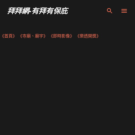
跳到主要內容
拜拜網-有拜有保庇
《首頁》
《寺廟、廟宇》
《即時影像》
《樂透開獎》