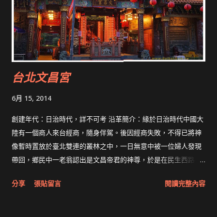
「銀同祖廟」。而雖然稱為廟，但實際上是銀同會館，同安人來
臺即會來此處借住，而到了考試時，也會有考生來借住。 日治時
期昭和十年（1935年）因市區改正，銀同祖廟位於計畫道路上而
被迫重修。此時「檨仔林朝興宮」也因臺南神社擴張神社外苑被
徵收廟地，遂資助重修費用，並將朝興宮神像寄祀在銀同祖廟。
台北文昌宮
二次大戰中，銀同祖廟遭到重創，民國四十六年（1957年）才在
原址重建。後來在民國八十八年（1999年），因為城隍街的開闢
6月 15, 2014
又被迫拆除，乃於剩下的後半部廟地興建現今的廟宇建築。 資料
來源： 維基百科 拜拜網搜尋》天上聖母》
創建年代：日治時代，詳不可考 沿革簡介：緣於日治時代中國大
陸有一個商人來台經商，隨身伴駕。後因經商失敗，不得已將神
像暫時置放於臺北雙連的叢林之中，一日無意中被一位婦人發現
帶回，鄉民中一老翁認出是文昌帝君的神尊，於是在民生西路45
巷營建小廟一間奉祀。 民國四十九年春，加以擴建。民國八十一
分享
張貼留言
閱讀完整內容
年，因舊廟地處捷運系統北淡線上，奉市府核准拆遷至中山區民
享公園內重建。 台北文昌宮 http://www.baibai.com.tw/view-
temple.asp?com_ser=4144