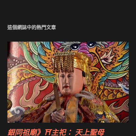
這個網誌中的熱門文章
銀同祖廟》⛩主祀： 天上聖母