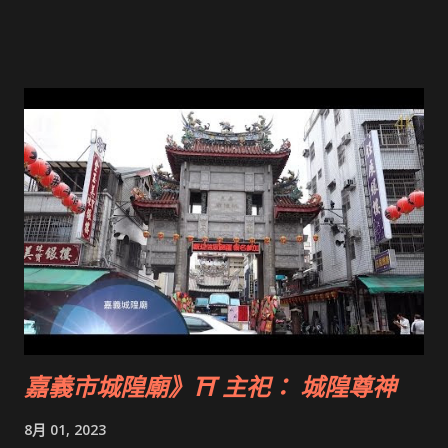
行大規模維修，1996年11月26日方告竣工，即今貌。 拜拜網
《Taiwan》Formosa》首頁
嘉義市城隍廟》⛩ 主祀： 城隍尊神
8月 01, 2023