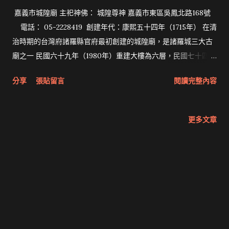
嘉義市城隍廟 主祀神佛： 城隍尊神 嘉義市東區吳鳳北路168號
電話： 05-2228419 創建年代：康熙五十四年（1715年） 在清
治時期的台灣府諸羅縣官府最初創建的城隍廟，是諸羅城三大古
廟之一 民國六十九年（1980年）重建大樓為六層，民國七十四年
（1985年）完工 拜拜網《Taiwan》Formosa》首頁
分享
張貼留言
閱讀完整內容
更多文章