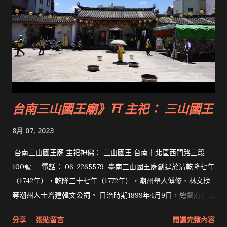
台南三山國王廟》⛩ 主祀： 三山國王
8月 07, 2023
台南三山國王廟 主祀神佛： 三山國王 台南市北區西門路三段
100號 電話： 06-2265579 臺南三山國王廟創建於清乾隆七年
（1742年），乾隆三十七年（1772年），潮州舉人傅修、林文榜
等潮州人士增建韓文公祠。 日治時期1899年4月9日，總督府在此
設置「台南師範學校」。1918年，該校改制為「台灣總督府國語
分享
張貼留言
閱讀完整內容
學校設立台南分校」，並遷到赤崁樓。 1994年時，由政府出資進