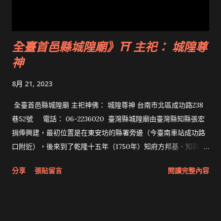
全臺首邑縣城隍廟》⛩ 主祀： 城隍尊
神
8月 21, 2023
全臺首邑縣城隍廟 主祀神佛： 城隍尊神 台南市北區成功路238
巷52號 電話： 06-2236020 臺灣縣城隍廟由臺灣縣知縣張宏
捐俸興建，最初位置是在東安坊的縣署旁邊（今臺南車站成功路
口附近），後來到了乾隆十五年（1750年）知府方邦基、知縣魯
鼎梅將廟移到了鎮北坊赤崁樓右邊，但隔年魯鼎梅又移到了縣署
分享
張貼留言
閱讀完整內容
北邊。之後屢次修建，其中知縣薛志亮於嘉慶十二年（1807年）
修建兩廊，擴大了廟宇規模。 而在日治時期，該廟被日軍佔用，
後改為陸軍衛戍病院宿舍。之後到了明治四十一年（1908年）9
月才用140元購買今址上的民房改建成廟宇。 二次大戰後，該廟