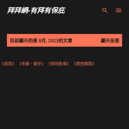
跳到主要內容
拜拜網-有拜有保庇
發
目前顯示的是 8月, 2023的文章
顯示全部
表
文
章
《首頁》
《寺廟、廟宇》
《即時影像》
《樂透開獎》