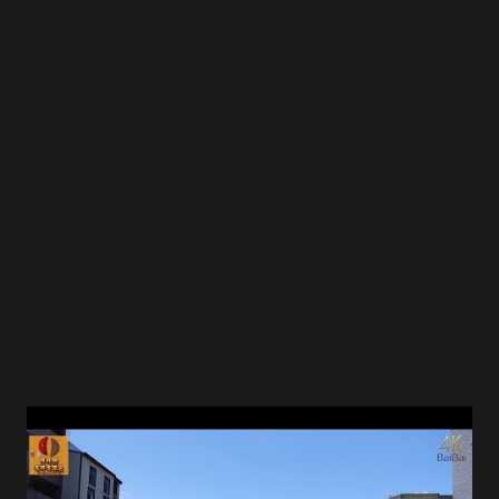
在民國五十五年（1966年）4月重修落成且舉行祈安建醮法會，
兩年後又增建地藏王殿。然而由於廟樑腐朽，該廟於民國六十七
年（1978年）9月募款重修，於六十九年（1980年）1月完工而成
今貌。 摘自維基百科 https://www.youtube.com/watch?
v=wBiTMlA_N3g 拜拜網《Taiwan》Formosa》首頁