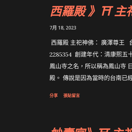
西羅殿 》⛩ 主
7月 18, 2023
西羅殿 主祀神佛： 廣澤尊王 
2285354 創建年代：清康熙
鳳山寺之名，所以稱為鳳山寺 日
殿。 傳說是因為當時的台南已
名，稱為西羅殿。 拜拜網《Taiw
分享
張貼留言