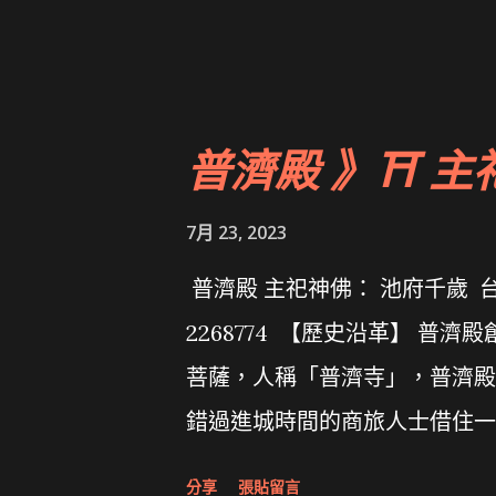
普濟殿 》⛩ 主
7月 23, 2023
普濟殿 主祀神佛： 池府千歲 台
2268774 【歷史沿革】 
菩薩，人稱「普濟寺」，普濟殿
錯過進城時間的商旅人士借住一
府王爺神像因故留祀寺內，沒想
分享
張貼留言