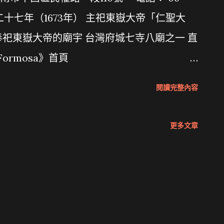
曆二十七年（1673年） 主祀東嶽大帝「仁聖大
奉祀東嶽大帝的廟宇 台灣府城七寺八廟之一 直
ormosa》首頁
watch?v=QiMgnUP4spU
閱讀完整內容
更多文章