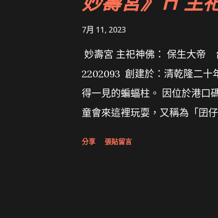
妙壽宮》⛩ 主
7月 11, 2023
妙壽宮 主祀神佛： 保生大帝 
2202093 創建於：清乾隆二
得一見的蝙蝠柱。 因位於港口
童會來這裡玩耍，又稱為「囝仔
蹟。 https://www.youtube
分享
張貼留言
《Taiwan》Formosa》首頁