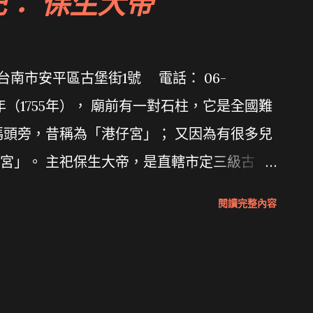
祀： 保生大帝
台南市安平區古堡街1號 電話： 06-
十年（1755年）， 廟前有一對石柱，它是全國難
碼頭旁，昔稱為「港仔宮」； 又因為有很多兒
宮」。 主祀保生大帝，是直轄市定三級古
.com/watch?v=TQMTy3Qrmzg 拜拜網
閱讀完整內容