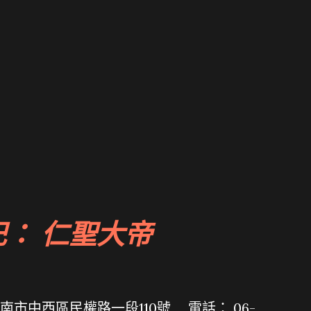
祀： 仁聖大帝
南市中西區民權路一段110號 電話： 06-