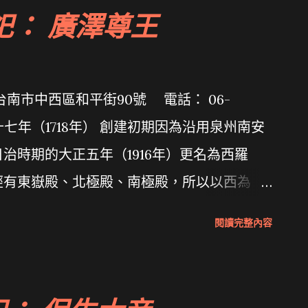
祀： 廣澤尊王
台南市中西區和平街90號 電話： 06-
五十七年（1718年） 創建初期因為沿用泉州南安
治時期的大正五年（1916年）更名為西羅
經有東嶽殿、北極殿、南極殿，所以以西為
an》Formosa》首頁
閱讀完整內容