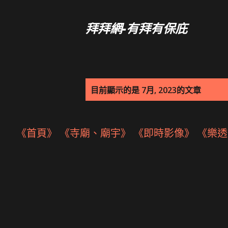
拜拜網-有拜有保庇
發
目前顯示的是 7月, 2023的文章
表
文
《首頁》
《寺廟、廟宇》
《即時影像》
《樂透
章