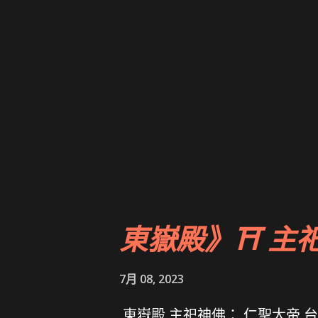
東嶽殿》⛩ 主
7月 08, 2023
東嶽殿 主祀神佛： 仁聖大帝 台