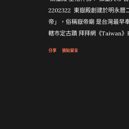
2202322 東嶽殿創建於明永
帝」，俗稱嶽帝廟 是台灣最早
轄市定古蹟 拜拜網《Taiwan》F
https://www.youtube.com/
分享
張貼留言