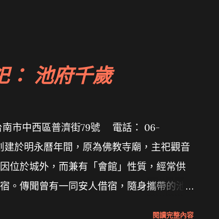
祀： 池府千歲
南市中西區普濟街79號 電話： 06-
普濟殿創建於明永曆年間，原為佛教寺廟，主祀觀音
因位於城外，而兼有「會館」性質，經常供
宿。傳聞曾有一同安人借宿，隨身攜帶的池
到香火日盛，竟逐漸成為寺廟主神，使「普
閱讀完整內容