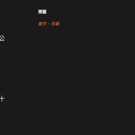
標籤
廟宇、寺廟
公
十