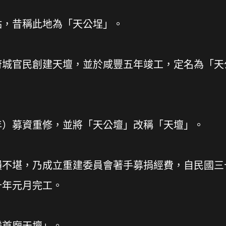
點，昔稱此地為「天公埕」。
，府城官民創建天壇，並於咸豐五年竣工，定名為「天
9年）募資重修，並將「天公壇」改稱「天壇」。
損不堪，乃成立重建委員會著手募捐經費，自民國三
十年元月完工。
灣首廟天壇」。