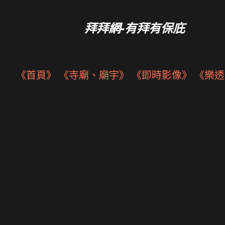
拜拜網-有拜有保庇
《首頁》
《寺廟、廟宇》
《即時影像》
《樂透